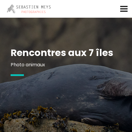
Aller
au
contenu
principal
folio_titre:
Rencontres aux 7 îles
tagline:
Photo animaux